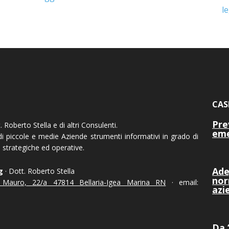
le
CAS
Pre
. Roberto Stella e di altri Consulenti.
em
 di piccole e medie Aziende strumenti informativi in grado di
ni strategiche ed operative.
Ade
g
· Dott. Roberto Stella
nor
s Mauro, 22/a 47814 Bellaria-Igea Marina RN
· email:
azi
Da 