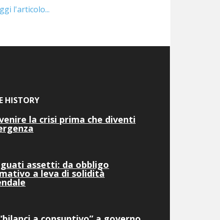
ggi l'articolo...
E HISTORY
venire la crisi prima che diventi
ergenza
guati assetti: da obbligo
mativo a leva di solidità
endale
“bilanci a consuntivo” a governo