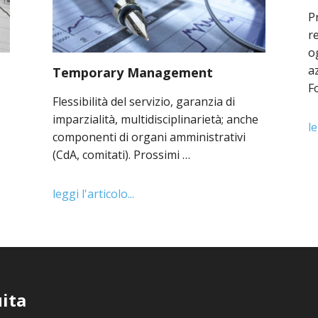
P
r
o
az
Temporary Management
F
Flessibilità del servizio, garanzia di
imparzialità, multidisciplinarietà; anche
le
componenti di organi amministrativi
(CdA, comitati). Prossimi …
leggi l'articolo...
ita